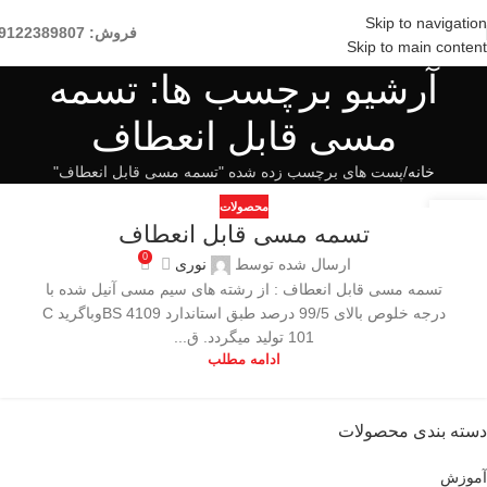
Skip to navigation
فروش: 09122389807
Skip to main content
آرشیو برچسب ها: تسمه
مسی قابل انعطاف
خانه
پست های برچسب زده شده "تسمه مسی قابل انعطاف"
محصولات
12
تسمه مسی قابل انعطاف
اکتبر
0
ارسال شده توسط
نوری
تسمه مسی قابل انعطاف : از رشته های سیم مسی آنیل شده با
درجه خلوص بالای 99/5 درصد طبق استاندارد BS 4109وباگرید C
101 تولید میگردد. ق...
ادامه مطلب
دسته بندی محصولات
آموزش