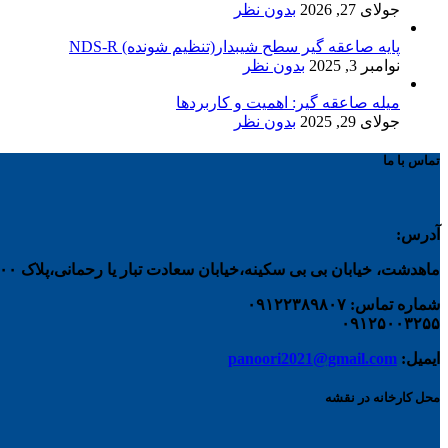
جولای 27, 2026
بدون نظر
پایه صاعقه گیر سطح شیبدار(تنظیم شونده) NDS-R
نوامبر 3, 2025
بدون نظر
میله صاعقه گیر: اهمیت و کاربردها
جولای 29, 2025
بدون نظر
تماس با ما
آدرس:
ماهدشت، خیابان بی بی سکینه،خیابان سعادت تبار یا رحمانی،پلاک ۲۰۰
شماره تماس: ۰۹۱۲۲۳۸۹۸۰۷
۰۹۱۲۵۰۰۳۲۵۵
ایمیل:
panoori2021@gmail.com
محل کارخانه در نقشه