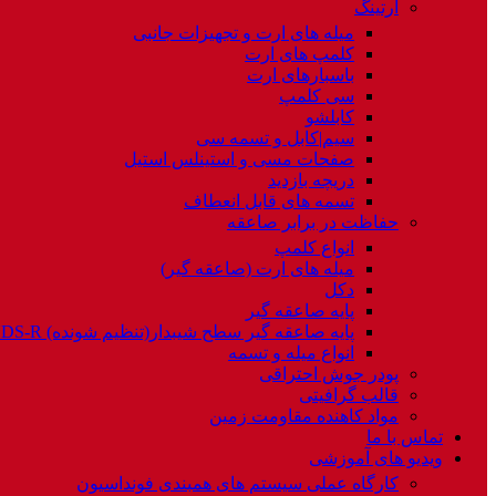
ارتینگ
میله های ارت و تجهیزات جانبی
کلمپ های ارت
باسبارهای ارت
سی کلمپ
کابلشو
سیم|کابل و تسمه سی
صفحات مسی و استینلس استیل
دریچه بازدید
تسمه های قابل انعطاف
حفاظت در برابر صاعقه
انواع کلمپ
میله های ارت (صاعقه گیر)
دکل
پایه صاعقه گیر
پایه صاعقه گیر سطح شیبدار(تنظیم شونده) NDS-R
انواع میله و تسمه
پودر جوش احتراقی
قالب گرافیتی
مواد کاهنده مقاومت زمین
تماس با ما
ویدیو های آموزشی
کارگاه عملی سیستم های همبندی فونداسیون