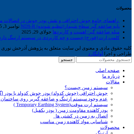
محصولات
راهنمای جامع جوش احتراقی و نقش پودر جوش در اتصالات مولک
پایه صاعقه گیر سطح شیبدار(تنظیم شونده) NDS-R
نوامبر 3, 2025
میله صاعقه گیر: اهمیت و کاربردها
جولای 29, 2025
کلمپ ارت (فورج) چیست و چه کاربردی در سیستم ارتینگ دارد؟ 
کلیه حقوق مادی و معنوی این سایت متعلق به پژوهش آذرخش نوری م
طراحی و اجرا
آوانگارد
جستجو
صفحه اصلی
درباره ما
مقالات
سیستم زمین چیست؟
جوش احتراقی (جوش کدولد) پودر جوش کدولد یا پودر ا
عدم وجود سیستم ارتینگ و صاعقه گیربر روی ساختمان
سیستم ارت موقت(Temporary Earthing System )
پودرکاهنده مقاومت زمین ( پودر بکفیل)
اتصال به زمین در کشتی ها
شناسایی مواد کاهنده زمین مناسب
محصولات
ارتینگ