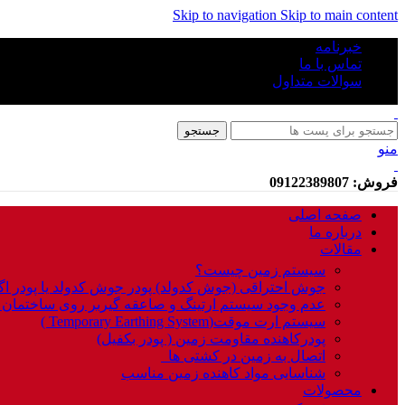
Skip to navigation
Skip to main content
خبرنامه
تماس با ما
سوالات متداول
جستجو
منو
فروش: 09122389807
صفحه اصلی
درباره ما
مقالات
سیستم زمین چیست؟
جوش احتراقی (جوش کدولد) پودر جوش کدولد یا پودر ا
عدم وجود سیستم ارتینگ و صاعقه گیربر روی ساختمان
سیستم ارت موقت(Temporary Earthing System )
پودرکاهنده مقاومت زمین ( پودر بکفیل)
اتصال به زمین در کشتی ها
شناسایی مواد کاهنده زمین مناسب
محصولات