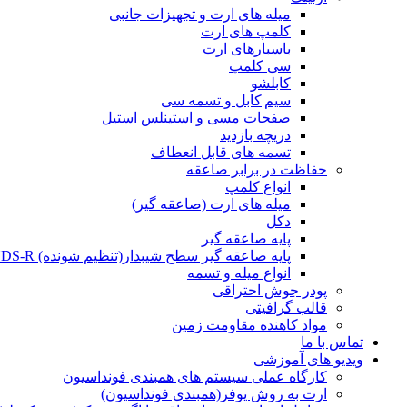
میله های ارت و تجهیزات جانبی
کلمپ های ارت
باسبارهای ارت
سی کلمپ
کابلشو
سیم|کابل و تسمه سی
صفحات مسی و استینلس استیل
دریچه بازدید
تسمه های قابل انعطاف
حفاظت در برابر صاعقه
انواع کلمپ
میله های ارت (صاعقه گیر)
دکل
پایه صاعقه گیر
پایه صاعقه گیر سطح شیبدار(تنظیم شونده) NDS-R
انواع میله و تسمه
پودر جوش احتراقی
قالب گرافیتی
مواد کاهنده مقاومت زمین
تماس با ما
ویدیو های آموزشی
کارگاه عملی سیستم های همبندی فونداسیون
ارت به روش یوفر(همبندی فونداسیون)