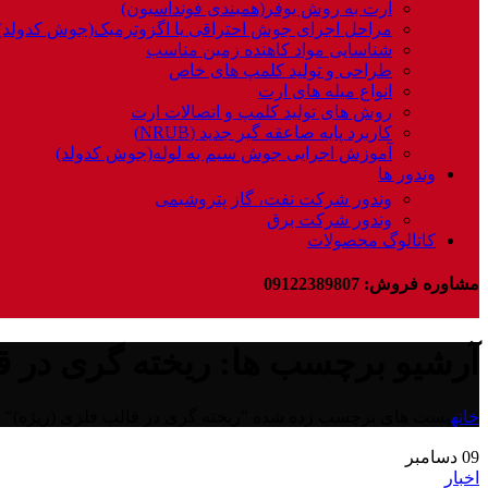
ارت به روش یوفر(همبندی فونداسیون)
مراحل اجرای جوش احتراقی یا اگزوترمیک(جوش کدولد)
شناسایی مواد کاهنده زمین مناسب
طراحی و تولید کلمپ های خاص
انواع میله های ارت
روش های تولید کلمپ و اتصالات ارت
کاربرد پایه صاعقه گیر جدید (NRUB)
آموزش اجرایی جوش سیم به لوله(جوش کدولد)
وندور ها
وندور شرکت نفت، گاز پتروشیمی
وندور شرکت برق
کاتالوگ محصولات
مشاوره فروش: 09122389807
آرشیو برچسب ها: ریخته گری در ق
خانه
پست های برچسب زده شده "ریخته گری در قالب فلزی (ریژه)"
09
دسامبر
اخبار