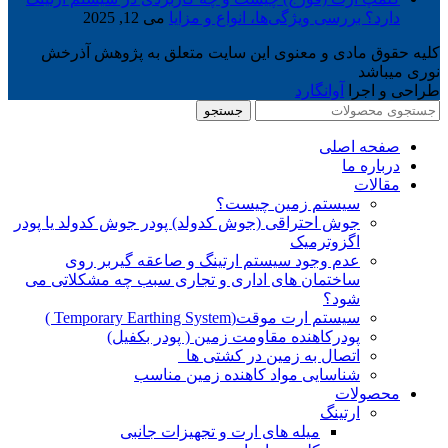
دارد؟ بررسی ویژگی‌ها، انواع و مزایا
می 12, 2025
کلیه حقوق مادی و معنوی این سایت متعلق به پژوهش آذرخش
نوری میباشد
طراحی و اجرا
آوانگارد
جستجو
صفحه اصلی
درباره ما
مقالات
سیستم زمین چیست؟
جوش احتراقی (جوش کدولد) پودر جوش کدولد یا پودر
اگزوترمیک
عدم وجود سیستم ارتینگ و صاعقه گیربر روی
ساختمان های اداری و تجاری سبب چه مشکلاتی می
شود؟
سیستم ارت موقت(Temporary Earthing System )
پودرکاهنده مقاومت زمین ( پودر بکفیل)
اتصال به زمین در کشتی ها
شناسایی مواد کاهنده زمین مناسب
محصولات
ارتینگ
میله های ارت و تجهیزات جانبی