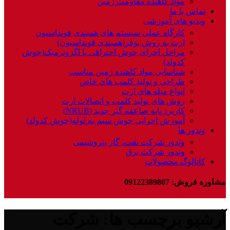
مواد کاهنده مقاومت زمین
تماس با ما
ویدیو های آموزشی
کارگاه عملی سیستم های همبندی فونداسیون
ارت به روش یوفر(همبندی فونداسیون)
مراحل اجرای جوش احتراقی یا اگزوترمیک(جوش
کدولد)
شناسایی مواد کاهنده زمین مناسب
طراحی و تولید کلمپ های خاص
انواع میله های ارت
روش های تولید کلمپ و اتصالات ارت
کاربرد پایه صاعقه گیر جدید (NRUB)
آموزش اجرایی جوش سیم به لوله(جوش کدولد)
وندور ها
وندور شرکت نفت، گاز پتروشیمی
وندور شرکت برق
کاتالوگ محصولات
مشاوره فروش: 09122389807
آرشیو برچسب ها: شرکت