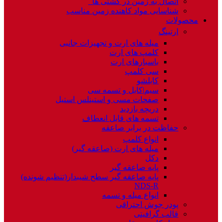
اتصال به زمین در کشتی ها
شناسایی مواد کاهنده زمین مناسب
محصولات
ارتینگ
میله های ارت و تجهیزات جانبی
کلمپ های ارت
باسبارهای ارت
سی کلمپ
کابلشو
سیم|کابل و تسمه سی
صفحات مسی و استینلس استیل
دریچه بازدید
تسمه های قابل انعطاف
حفاظت در برابر صاعقه
انواع کلمپ
میله های ارت (صاعقه گیر)
دکل
پایه صاعقه گیر
پایه صاعقه گیر سطح شیبدار(تنظیم شونده)
NDS-R
انواع میله و تسمه
پودر جوش احتراقی
قالب گرافیتی