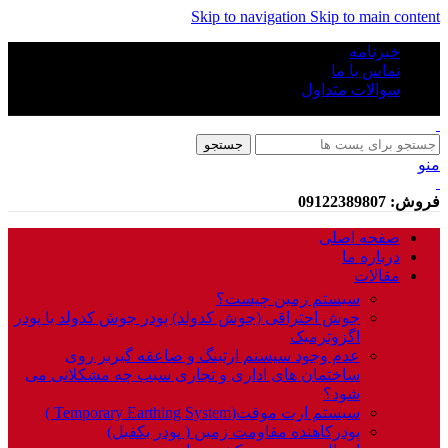
Skip to navigation
Skip to main content
خبرنامه
تماس با ما
سوالات متداول
جستجو
منو
فروش: 09122389807
صفحه اصلی
درباره ما
مقالات
سیستم زمین چیست؟
جوش احتراقی (جوش کدولد) پودر جوش کدولد یا پودر
اگزوترمیک
عدم وجود سیستم ارتینگ و صاعقه گیربر روی
ساختمان های اداری و تجاری سبب چه مشکلاتی می
شود؟
سیستم ارت موقت(Temporary Earthing System )
پودرکاهنده مقاومت زمین ( پودر بکفیل)