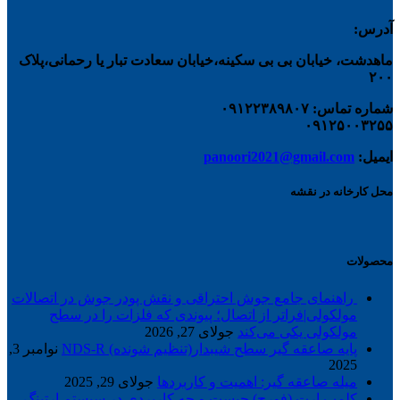
آدرس:
ماهدشت، خیابان بی بی سکینه،خیابان سعادت تبار یا رحمانی،پلاک
۲۰۰
شماره تماس: ۰۹۱۲۲۳۸۹۸۰۷
۰۹۱۲۵۰۰۳۲۵۵
ایمیل:
panoori2021@gmail.com
محل کارخانه در نقشه
محصولات
راهنمای جامع جوش احتراقی و نقش پودر جوش در اتصالات
مولکولی|فراتر از اتصال؛ پیوندی که فلزات را در سطح
مولکولی یکی می‌کند
جولای 27, 2026
پایه صاعقه گیر سطح شیبدار(تنظیم شونده) NDS-R
نوامبر 3,
2025
میله صاعقه گیر: اهمیت و کاربردها
جولای 29, 2025
کلمپ ارت (فورج) چیست و چه کاربردی در سیستم ارتینگ