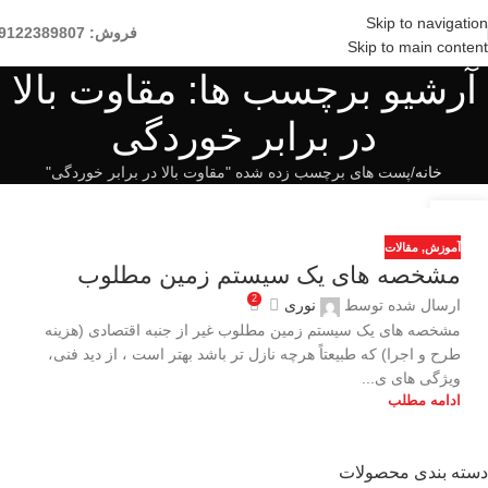
Skip to navigation
فروش: 09122389807
Skip to main content
آرشیو برچسب ها: مقاوت بالا
در برابر خوردگی
خانه
پست های برچسب زده شده "مقاوت بالا در برابر خوردگی"
22
اکتبر
آموزش
,
مقالات
مشخصه های یک سیستم زمین مطلوب
2
ارسال شده توسط
نوری
مشخصه های یک سیستم زمین مطلوب غیر از جنبه اقتصادی (هزینه
طرح و اجرا) که طبیعتاً هرچه نازل تر باشد بهتر است ، از دید فنی،
ویژگی های ی...
ادامه مطلب
دسته بندی محصولات