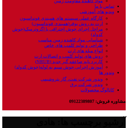
مواد کاهنده مقاومت زمین
تماس با ما
ویدیو های آموزشی
کارگاه عملی سیستم های همبندی فونداسیون
ارت به روش یوفر(همبندی فونداسیون)
مراحل اجرای جوش احتراقی یا اگزوترمیک(جوش
کدولد)
شناسایی مواد کاهنده زمین مناسب
طراحی و تولید کلمپ های خاص
انواع میله های ارت
روش های تولید کلمپ و اتصالات ارت
کاربرد پایه صاعقه گیر جدید (NRUB)
آموزش اجرایی جوش سیم به لوله(جوش کدولد)
وندور ها
وندور شرکت نفت، گاز پتروشیمی
وندور شرکت برق
کاتالوگ محصولات
مشاوره فروش: 09122389807
آرشیو برچسب ها: هادی