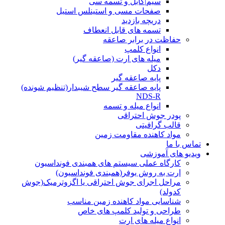
سیم|کابل و تسمه سی
صفحات مسی و استینلس استیل
دریچه بازدید
تسمه های قابل انعطاف
حفاظت در برابر صاعقه
انواع کلمپ
میله های ارت (صاعقه گیر)
دکل
پایه صاعقه گیر
پایه صاعقه گیر سطح شیبدار(تنظیم شونده)
NDS-R
انواع میله و تسمه
پودر جوش احتراقی
قالب گرافیتی
مواد کاهنده مقاومت زمین
تماس با ما
ویدیو های آموزشی
کارگاه عملی سیستم های همبندی فونداسیون
ارت به روش یوفر(همبندی فونداسیون)
مراحل اجرای جوش احتراقی یا اگزوترمیک(جوش
کدولد)
شناسایی مواد کاهنده زمین مناسب
طراحی و تولید کلمپ های خاص
انواع میله های ارت