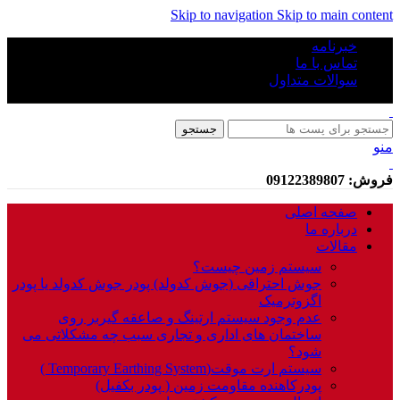
Skip to navigation
Skip to main content
خبرنامه
تماس با ما
سوالات متداول
جستجو
منو
فروش: 09122389807
صفحه اصلی
درباره ما
مقالات
سیستم زمین چیست؟
جوش احتراقی (جوش کدولد) پودر جوش کدولد یا پودر
اگزوترمیک
عدم وجود سیستم ارتینگ و صاعقه گیربر روی
ساختمان های اداری و تجاری سبب چه مشکلاتی می
شود؟
سیستم ارت موقت(Temporary Earthing System )
پودرکاهنده مقاومت زمین ( پودر بکفیل)