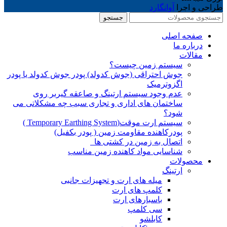
طراحی و اجرا
آوانگارد
جستجو
صفحه اصلی
درباره ما
مقالات
سیستم زمین چیست؟
جوش احتراقی (جوش کدولد) پودر جوش کدولد یا پودر
اگزوترمیک
عدم وجود سیستم ارتینگ و صاعقه گیربر روی
ساختمان های اداری و تجاری سبب چه مشکلاتی می
شود؟
سیستم ارت موقت(Temporary Earthing System )
پودرکاهنده مقاومت زمین ( پودر بکفیل)
اتصال به زمین در کشتی ها
شناسایی مواد کاهنده زمین مناسب
محصولات
ارتینگ
میله های ارت و تجهیزات جانبی
کلمپ های ارت
باسبارهای ارت
سی کلمپ
کابلشو