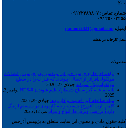
۲۰۰
شماره تماس: ۰۹۱۲۲۳۸۹۸۰۷
۰۹۱۲۵۰۰۳۲۵۵
ایمیل:
panoori2021@gmail.com
محل کارخانه در نقشه
محصولات
راهنمای جامع جوش احتراقی و نقش پودر جوش در اتصالات
مولکولی|فراتر از اتصال؛ پیوندی که فلزات را در سطح
مولکولی یکی می‌کند
جولای 27, 2026
پایه صاعقه گیر سطح شیبدار(تنظیم شونده) NDS-R
نوامبر 3,
2025
میله صاعقه گیر: اهمیت و کاربردها
جولای 29, 2025
کلمپ ارت (فورج) چیست و چه کاربردی در سیستم ارتینگ
دارد؟ بررسی ویژگی‌ها، انواع و مزایا
می 12, 2025
کلیه حقوق مادی و معنوی این سایت متعلق به پژوهش آذرخش
نوری میباشد