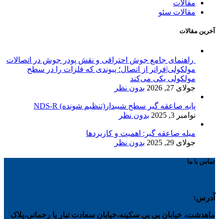
مقالات
مقالات سئو
آخرین مقالات
راهنمای جامع جوش احتراقی و نقش پودر جوش در اتصالات
مولکولی|فراتر از اتصال؛ پیوندی که فلزات را در سطح
مولکولی یکی می‌کند
جولای 27, 2026
بدون نظر
پایه صاعقه گیر سطح شیبدار(تنظیم شونده) NDS-R
نوامبر 3, 2025
بدون نظر
میله صاعقه گیر: اهمیت و کاربردها
جولای 29, 2025
بدون نظر
تماس با ما
آدرس:
ماهدشت، خیابان بی بی سکینه،خیابان سعادت تبار یا رحمانی،پلاک