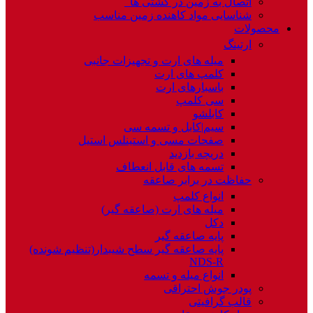
اتصال به زمین در کشتی ها
شناسایی مواد کاهنده زمین مناسب
محصولات
ارتینگ
میله های ارت و تجهیزات جانبی
کلمپ های ارت
باسبارهای ارت
سی کلمپ
کابلشو
سیم|کابل و تسمه سی
صفحات مسی و استینلس استیل
دریچه بازدید
تسمه های قابل انعطاف
حفاظت در برابر صاعقه
انواع کلمپ
میله های ارت (صاعقه گیر)
دکل
پایه صاعقه گیر
پایه صاعقه گیر سطح شیبدار(تنظیم شونده)
NDS-R
انواع میله و تسمه
پودر جوش احتراقی
قالب گرافیتی